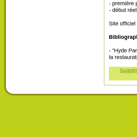
- première 
- début rée
Site officiel
Bibliograp
- "Hyde Park
la restaura
Suggére