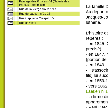
Passage des Princes n°4 (Galerie des
Princes (nom officiel))
La famille 
Rue de la Vierge Noire n°17
Au départ o
Rue de Laeken n°11-13
Jacques-Jos
Rue Capitaine Crespel n°9
lutherie.
Rue d'Or n°4
L'histoire 
repères :
- en 1845: 
précisé)
- en 1847, 
(portion de 
- en 1849, s
- il s'asso
fils) lui su
- en 1859-1
- vers 1862
Laeken n°1
- la firme 
apparement
- Paul Darc