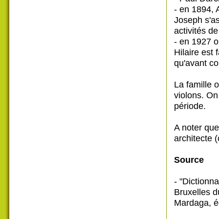
- en 1894, 
Joseph s'as
activités d
- en 1927 o
Hilaire est 
qu'avant c
La famille 
violons. On
période.
A noter qu
architecte 
Source
- "Dictionn
Bruxelles d
Mardaga, é