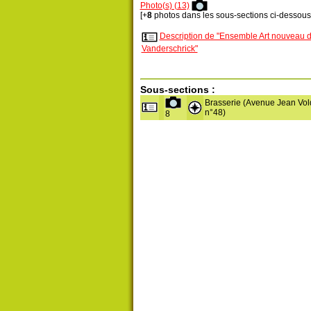
Photo(s) (13)
[+
8
photos dans les sous-sections ci-dessous
Description de "Ensemble Art nouveau d
Vanderschrick"
Sous-sections :
Brasserie (Avenue Jean Vol
n°48)
8