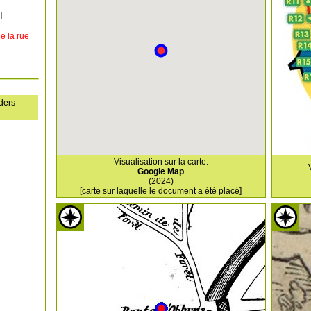
]
e la rue
ders
Visualisation sur la carte:
Google Map
(2024)
[carte sur laquelle le document a été placé]