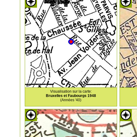
Visualisation sur la carte:
Bruxelles et Faubourgs 1948
(Années '40)