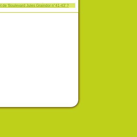
t de 'Boulevard Jules Graindor n°41-43' ?