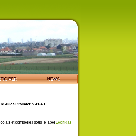
rd Jules Graindor n°41-43
olats et confiseries sous le label
Leonidas
.