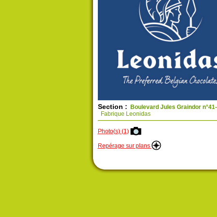
Section :
Boulevard Jules Graindor n°41
Fabrique Leonidas
Photo(s) (1)
Repérage sur plans