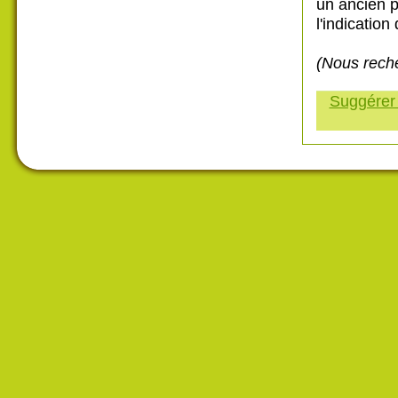
un ancien p
l'indication 
(Nous reche
Suggérer 