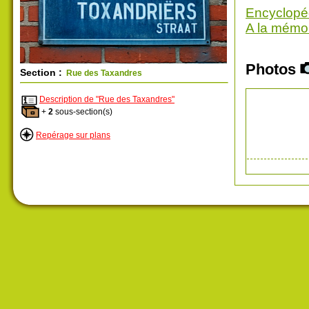
Encyclopé
A la mémoi
Photos
Section :
Rue des Taxandres
Description de "Rue des Taxandres"
+
2
sous-section(s)
Repérage sur plans