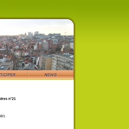
dres n°21
ir).