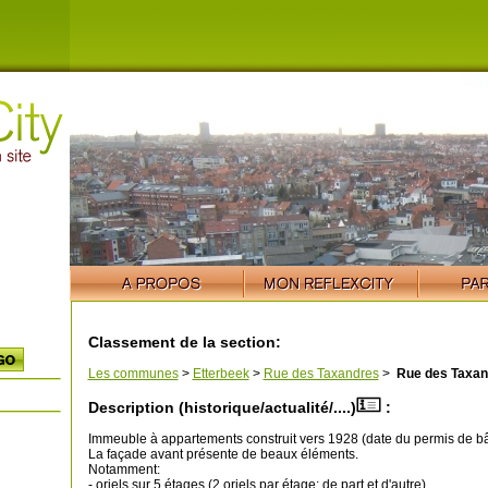
Classement de la section:
Les communes
>
Etterbeek
>
Rue des Taxandres
>
Rue des Taxan
Description (historique/actualité/....)
:
Immeuble à appartements construit vers 1928 (date du permis de bât
La façade avant présente de beaux éléments.
Notamment:
- oriels sur 5 étages (2 oriels par étage: de part et d'autre)