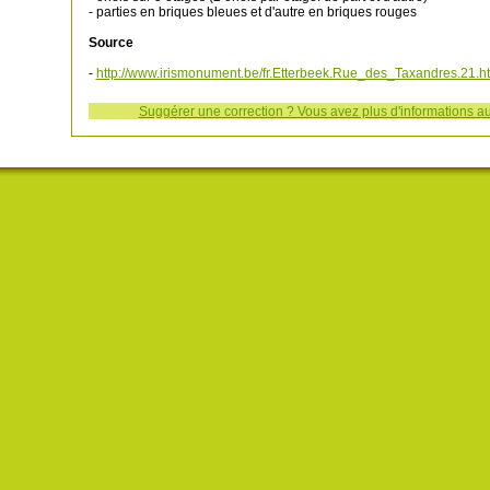
- parties en briques bleues et d'autre en briques rouges
Source
-
http://www.irismonument.be/fr.Etterbeek.Rue_des_Taxandres.21.h
Suggérer une correction ? Vous avez plus d'informations au