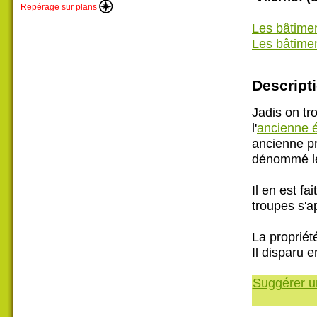
Repérage sur plans
Les bâtime
Les bâtimen
Descripti
Jadis on tr
l'
ancienne é
ancienne pr
dénommé le
Il en est fa
troupes s'a
La propriét
Il disparu 
Suggérer un