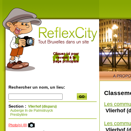
Rechercher un nom, un lieu:
Classeme
Les commu
Section :
Vlierhof (disparu)
Vlierhof (
Auberge In de Palmstruyck
Presbytère
Les commu
Photo(s) (8)
Vlierhof (