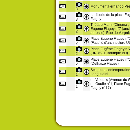
Monument Fernando Pe
3
La friterie de la place E
Flagey
3
Théâtre Marni (Cinéma ,
Eugène Flagey n°7 (anc
2
adresse), Rue de Vergni
Place Eugène Flagey n°
(Faculté d'architecture U
2
Place Eugène Flagey n°
(BRUSEL Boutique BD)
2
Place Eugène Flagey n°
(Delhaize Flagey)
2
Sculpture contemporaine
Longitudini
1
de Valera's (Avenue du 
de Gaulle n°1, Place Eu
1
Flagey n°17)