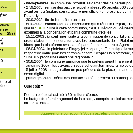
- mi-septembre : la commune introduit les demandes de permis pour 
ssoa
- 27/9/2003 : remise des prix de l'appel à idées : 95 projets, 500 vo
ayant eu lieu (malgré son caractère non officiel) en présence du mi
ugène
Decourty.
- 30/9/2003 : fin de l'enquête publique
- 8/10/2003 : commission de concertation qui a réuni la Région, l'IB
 Place
que la
SDRB
. Suite à cette commission, c'est la Région qui délivre
ienne
exprimés à la concertation et par la commune d'Ixelles.
es n°25B)
- 15/11/2003 : (à confirmer) suite à la commission de concertation,
17
projet élaboré en concertation avec les représentants de la Platefor
LB)
idées que la plateforme avait lancé parallèlement au projet Agora.
- 06/04/2004 : la plateforme Flagey jette l'éponge. Elle critique la v
29
l'aspect de voirie (voitures et trams) et serait, d'après la plateforme
Suite aux prochaines élections régionale ?
10
- 30/8/2004 : la commune annonce que le parking serait finalement 
- automne 2007 : les travaux en sous-sol étant terminés, la moitié de
- 5 juillet 2008 : inauguration un peu précoce de la place, il manqu
 :
écran digital
- printemps 2009 : début des travaux d'aménagement du parking sou
Général
gène
Quel coût ?
Pour un coût total estimé à 30 millions d'euros.
Le budget du réaménagement de la place, y compris le déplacement 
millions d'euros.
Suggérer une correction ? Vous avez plus d'informations 