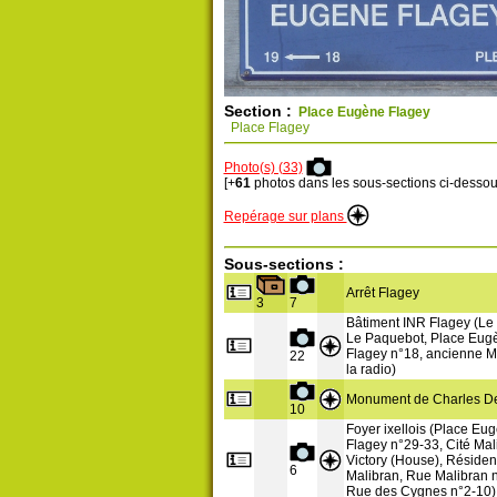
Section :
Place Eugène Flagey
Place Flagey
Photo(s) (33)
[+
61
photos dans les sous-sections ci-dessou
Repérage sur plans
Sous-sections :
Arrêt Flagey
3
7
Bâtiment INR Flagey (Le 
Le Paquebot, Place Eug
Flagey n°18, ancienne M
22
la radio)
Monument de Charles De
10
Foyer ixellois (Place Eu
Flagey n°29-33, Cité Mal
Victory (House), Réside
6
Malibran, Rue Malibran n
Rue des Cygnes n°2-10)