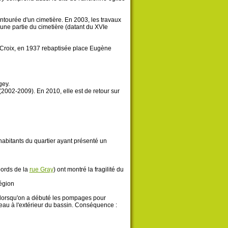
ntourée d'un cimetière. En 2003, les travaux
 une partie du cimetière (datant du XVIe
e-Croix, en 1937 rebaptisée place Eugène
gey.
 (2002-2009). En 2010, elle est de retour sur
 habitants du quartier ayant présenté un
bords de la
rue Gray
) ont montré la fragilité du
Région
: lorsqu'on a débuté les pompages pour
'eau à l'extérieur du bassin. Conséquence :