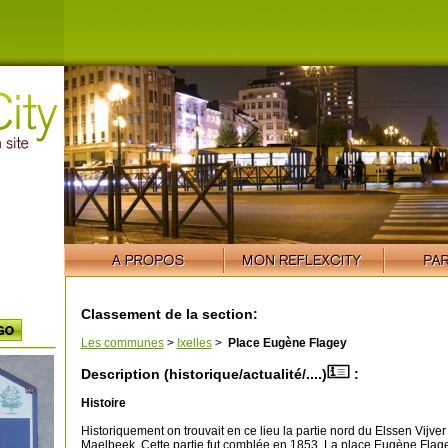
Classement de la section:
Les communes
>
Ixelles
>
Place Eugène Flagey
Description (historique/actualité/....)
:
Histoire
Historiquement on trouvait en ce lieu la partie nord du Elssen Vijver 
Maelbeek. Cette partie fut comblée en 1853. La place Eugène Flage