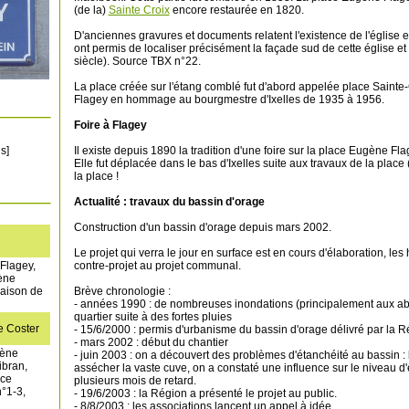
(de la)
Sainte Croix
encore restaurée en 1820.
D'anciennes gravures et documents relatent l'existence de l'église e
ont permis de localiser précisément la façade sud de cette église et
siècle). Source TBX n°22.
La place créée sur l'étang comblé fut d'abord appelée place Saint
Flagey en hommage au bourgmestre d'Ixelles de 1935 à 1956.
Foire à Flagey
Il existe depuis 1890 la tradition d'une foire sur la place Eugène Fla
s]
Elle fut déplacée dans le bas d'Ixelles suite aux travaux de la place
la place !
Actualité : travaux du bassin d'orage
Construction d'un bassin d'orage depuis mars 2002.
Le projet qui verra le jour en surface est en cours d'élaboration, les
contre-projet au projet communal.
Flagey,
ène
Brève chronologie :
aison de
- années 1990 : de nombreuses inondations (principalement aux a
quartier suite à des fortes pluies
 Coster
- 15/6/2000 : permis d'urbanisme du bassin d'orage délivré par la 
- mars 2002 : début du chantier
gène
- juin 2003 : on a découvert des problèmes d'étanchéité au bassin 
ibran,
assécher la vaste cuve, on a constaté une influence sur le niveau d
nce
plusieurs mois de retard.
°1-3,
- 19/6/2003 : la Région a présenté le projet au public.
- 8/8/2003 : les associations lancent un appel à idée.