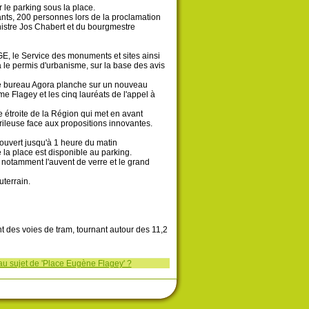
le parking sous la place.
tants, 200 personnes lors de la proclamation
nistre Jos Chabert et du bourgmestre
GE, le Service des monuments et sites ainsi
ra le permis d'urbanisme, sur la base des avis
 le bureau Agora planche sur un nouveau
me Flagey et les cinq lauréats de l'appel à
ue étroite de la Région qui met en avant
, frileuse face aux propositions innovantes.
ouvert jusqu'à 1 heure du matin
 la place est disponible au parking.
e notamment l'auvent de verre et le grand
terrain.
des voies de tram, tournant autour des 11,2
au sujet de 'Place Eugène Flagey' ?