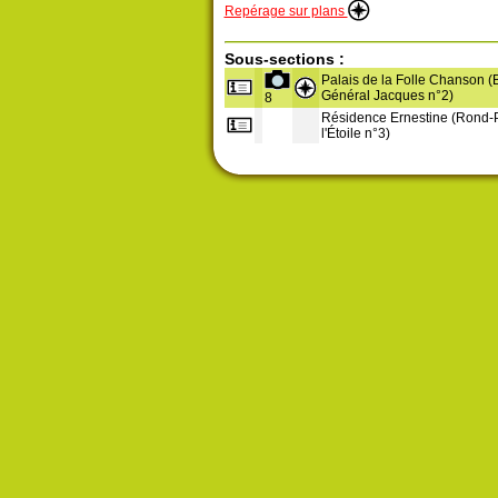
Repérage sur plans
Sous-sections :
Palais de la Folle Chanson (
Général Jacques n°2)
8
Résidence Ernestine (Rond-P
l'Étoile n°3)