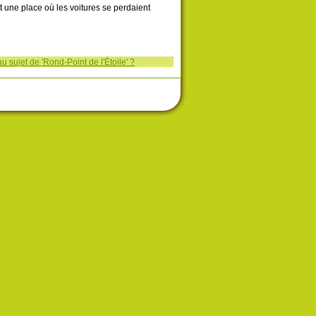
 une place où les voitures se perdaient
 sujet de 'Rond-Point de l'Étoile' ?