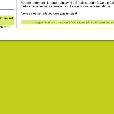
Réaménagement : le rond-point avait été jadis supprimé. Cela créait
parfois parmi les indications au sol. Le rond-point sera réinstauré.
(tiens ça ne semble toujours pas le cas !)
Boulevard
Suggérer une correction ? Vous avez plus d'informations au
oint de