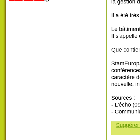
la gestion 
Il a été tr
Le bâtiment
Il s'appell
Que contien
StamEuropa,
conférences
caractère 
nouvelle, in
Sources :
- L'écho (0
- Communiq
Suggérer 