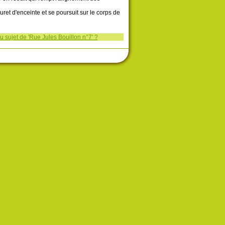
ret d'enceinte et se poursuit sur le corps de
 sujet de 'Rue Jules Bouillon n°7' ?