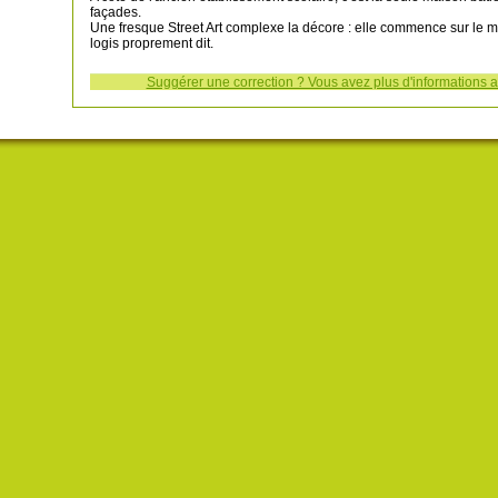
façades.
Une fresque Street Art complexe la décore : elle commence sur le mu
logis proprement dit.
Suggérer une correction ? Vous avez plus d'informations au