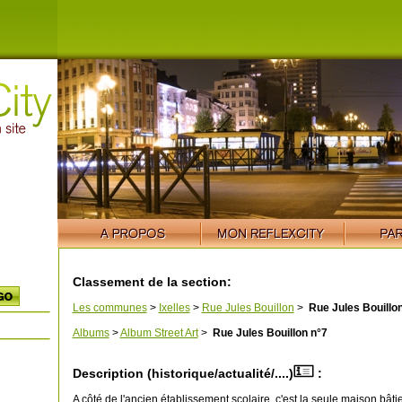
Classement de la section:
Les communes
>
Ixelles
>
Rue Jules Bouillon
>
Rue Jules Bouillon
Albums
>
Album Street Art
>
Rue Jules Bouillon n°7
Description (historique/actualité/....)
:
A côté de l'ancien établissement scolaire, c'est la seule maison bâtie