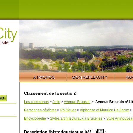
Classement de la section:
Les communes
>
Jette
>
Avenue Broustin
>
Avenue Broustin n°11
Personnes célèbres
>
Politiques
>
Alphonse et Maurice Hellinckx
>
Encyclopédie
>
Styles architecturaux à Bruxelles
>
Style Art nouvea
Description (historique/actualité/....)
: