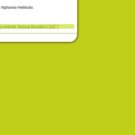
 Alphonse Hellinckx.
u sujet de 'Avenue Broustin n°110' ?