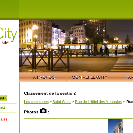
Classement de la section:
Les communes
>
Saint-Gilles
>
Rue de l'Hôtel des Monnaies
>
Rue 
184
Photos
:
naies