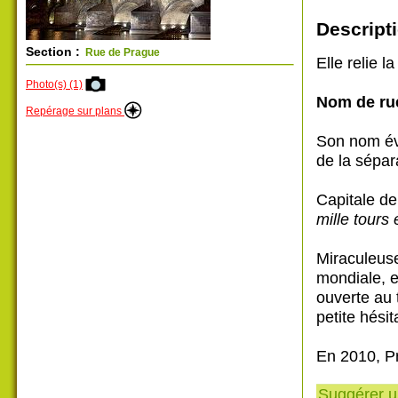
Descripti
Section :
Rue de Prague
Elle relie l
Photo(s) (1)
Nom de ru
Repérage sur plans
Son nom év
de la sépar
Capitale d
mille tours 
Miraculeus
mondiale, e
ouverte au 
petite hésit
En 2010, Pr
Suggérer un