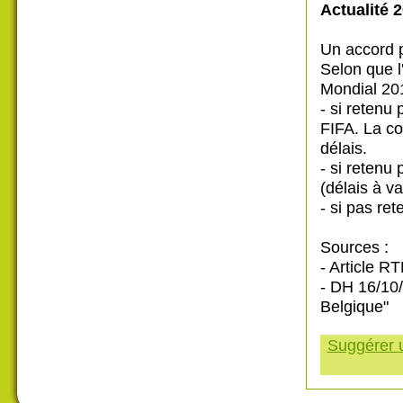
Actualité 2
Un accord p
Selon que l
Mondial 201
- si retenu
FIFA. La con
délais.
- si reten
(délais à va
- si pas re
Sources :
- Article R
- DH 16/10
Belgique"
Suggérer u