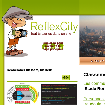
Rechercher un nom, un lieu:
Classeme
Les commu
Stade Roi
Personnes 
Baudouin I