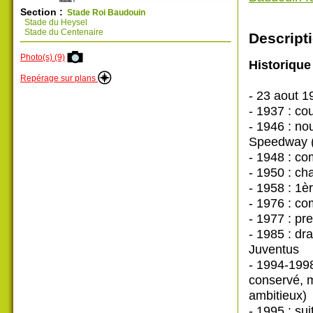
Section :
Stade Roi Baudouin
Stade du Heysel
Stade du Centenaire
Descripti
Photo(s) (9)
Historique 
Repérage sur plans
- 23 aout 1
- 1937 : co
- 1946 : no
Speedway (
- 1948 : co
- 1950 : ch
- 1958 : 1è
- 1976 : c
- 1977 : pr
- 1985 : dr
Juventus
- 1994-1998
conservé, m
ambitieux)
- 1995 : su