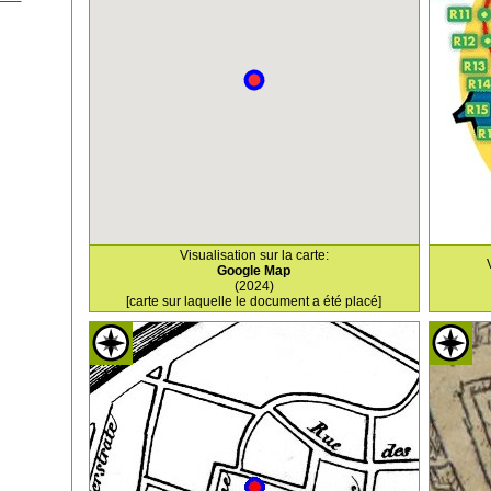
Visualisation sur la carte:
Google Map
(2024)
[carte sur laquelle le document a été placé]