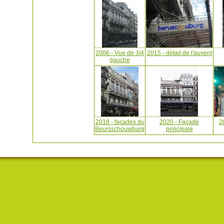
2006 - Vue de 3/4
2015 - détail de l'auvent
gauche
2018 - façades du
2020 - Façade
2
Beursschouwburg
principale