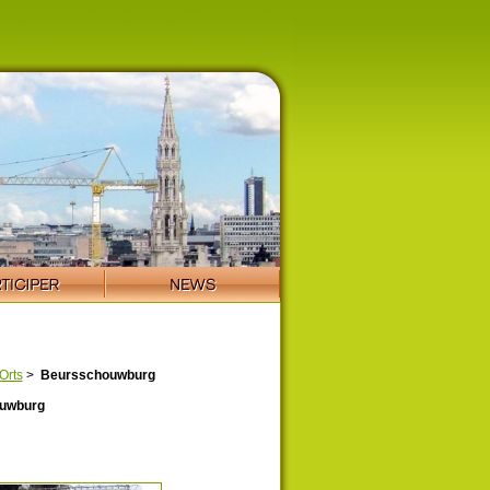
Orts
>
Beursschouwburg
uwburg