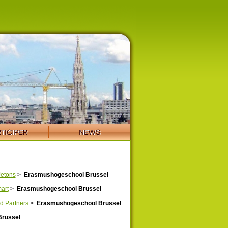
Jetons
>
Erasmushogeschool Brussel
art
>
Erasmushogeschool Brussel
d Partners
>
Erasmushogeschool Brussel
russel