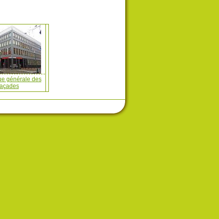
ue générale des
façades