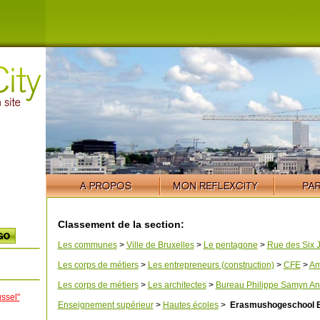
Classement de la section:
Les communes
>
Ville de Bruxelles
>
Le pentagone
>
Rue des Six 
Les corps de métiers
>
Les entrepreneurs (construction)
>
CFE
>
Am
Les corps de métiers
>
Les architectes
>
Bureau Philippe Samyn An
ssel"
Enseignement supérieur
>
Hautes écoles
>
Erasmushogeschool B