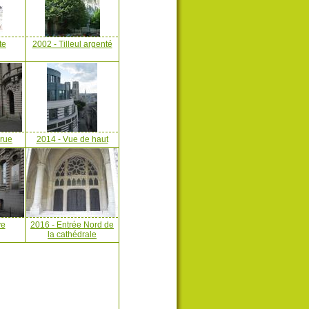
te
2002 - Tilleul argenté
 rue
2014 - Vue de haut
ve
2016 - Entrée Nord de
la cathédrale