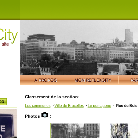
Classement de la section:
Les communes
>
Ville de Bruxelles
>
Le pentagone
>
Rue du Bois
Photos
: