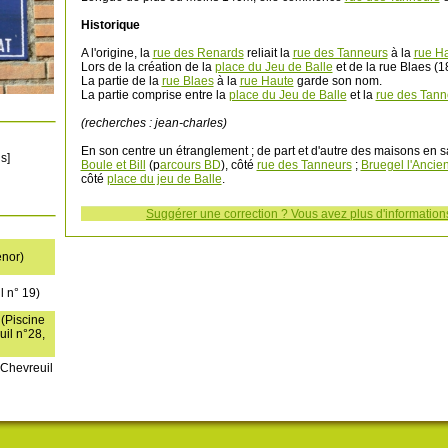
Historique
A l'origine, la
rue des Renards
reliait la
rue des Tanneurs
à la
rue H
Lors de la création de la
place du Jeu de Balle
et de la rue Blaes (1
La partie de la
rue Blaes
à la
rue Haute
garde son nom.
La partie comprise entre la
place du Jeu de Balle
et la
rue des Tann
(recherches : jean-charles)
En son centre un étranglement ; de part et d'autre des maisons en sa
s]
Boule et Bill
(p
arcours BD
), côté
rue des Tanneurs
;
Bruegel l'Ancie
côté
place du jeu de Balle
.
Suggérer une correction ? Vous avez plus d'informations
enor)
l n° 19)
 (Piscine
il n°28,
 Chevreuil