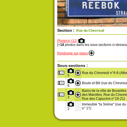
Section :
Rue du Chevreuil
Photo(s) (12)
[+
18
photos dans les sous-sections ci-dessou
Repérage sur plans
Sous-sections :
Rue du Chevreuil n°6-8 (Ath
5
Boule et Bill (rue du Chevreui
8
Bains de la ville de Bruxelles
des Marolles, Rue du Chevreu
3
Rue des Capucins n°19-21)
Immeuble "la Sirène" (rue du
n° 17)
2