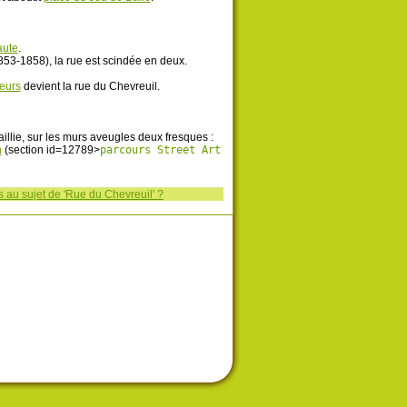
aute
.
853-1858), la rue est scindée en deux.
eurs
devient la rue du Chevreuil.
illie, sur les murs aveugles deux fresques :
n
(section id=12789>
parcours Street Art
 au sujet de 'Rue du Chevreuil' ?