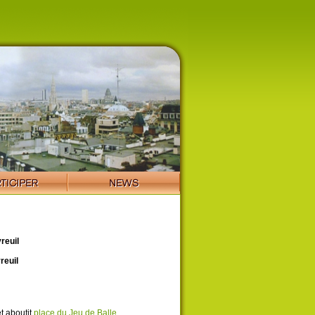
reuil
reuil
t aboutit
place du Jeu de Balle
.