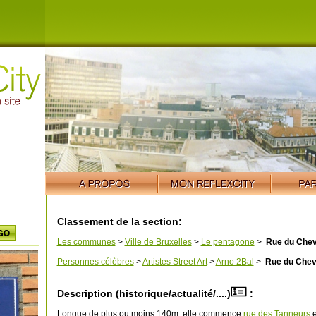
Classement de la section:
Les communes
>
Ville de Bruxelles
>
Le pentagone
>
Rue du Chev
Personnes célèbres
>
Artistes Street Art
>
Arno 2Bal
>
Rue du Chev
Description (historique/actualité/....)
:
Longue de plus ou moins 140m, elle commence
rue des Tanneurs
e