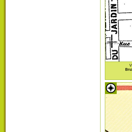
V
Bru