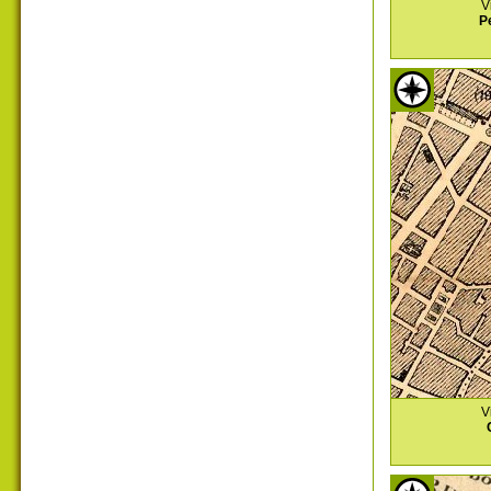
V
P
V