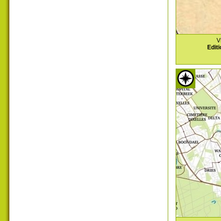
V
Editi