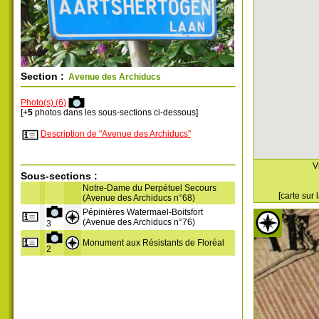
Section :
Avenue des Archiducs
Photo(s) (6)
[+
5
photos dans les sous-sections ci-dessous]
Description de "Avenue des Archiducs"
V
Sous-sections :
Notre-Dame du Perpétuel Secours
[carte sur
(Avenue des Archiducs n°68)
Pépinières Watermael-Boitsfort
(Avenue des Archiducs n°76)
3
Monument aux Résistants de Floréal
2