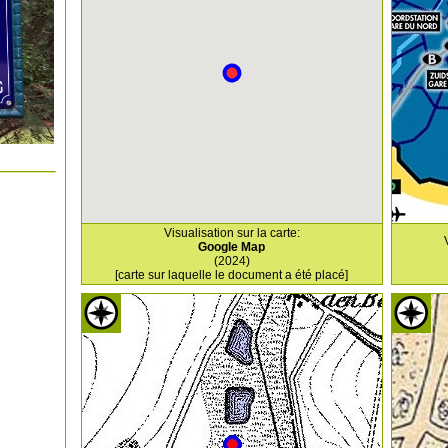
Visualisation sur la carte:
Google Map
(2024)
[carte sur laquelle le document a été placé]