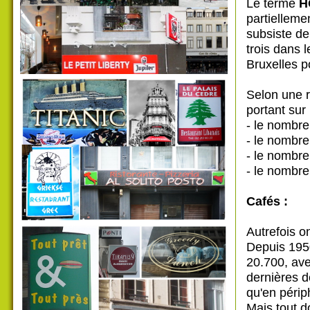
Le terme
H
partielleme
subsiste de
trois dans l
Bruxelles p
Selon une 
portant sur
- le nombre
- le nombre
- le nombre
- le nombre
Cafés :
Autrefois on
Depuis 1950
20.700, ave
dernières 
qu'en périp
Mais tout do