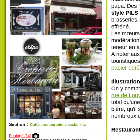
papa. Des l
style PILS
brasseries.
effréné.
Les mœurs o
modération"
teneur en a
A noter aus
touristiqu
papier doré
Illustration
On y compta
rue de Lou
total qu'un
bière, qu'i
nombreux qu
Section :
Cafés, restaurants, snacks, etc
Restaurant
Photo(s) (14)