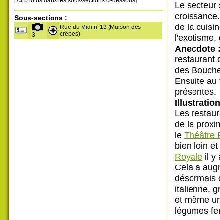
[+
3
photos dans les sous-sections ci-dessous]
Le secteur 
croissance.
Sous-sections :
de la cuisin
Rue du Midi n°13 (Maison des
crêpes)
3
l'exotisme, 
Anecdote 
restaurant 
des Boucher
Ensuite au 
présentes.
Illustration
Les restaur
de la proxi
le
Théâtre 
bien loin et
Royale
il y
Cela a augm
désormais d
italienne, 
et même un
légumes fe