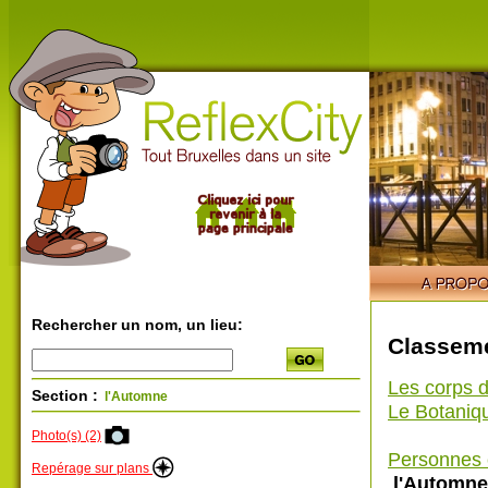
Rechercher un nom, un lieu:
Classeme
Les corps d
Section :
l'Automne
Le Botaniq
Photo(s) (2)
Personnes 
Repérage sur plans
l'Automne