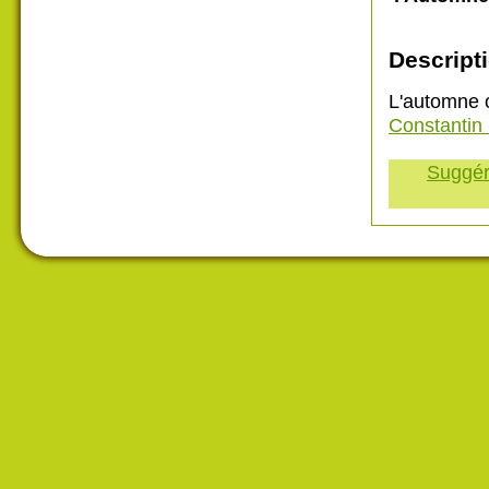
Descripti
L'automne 
Constantin
Suggére