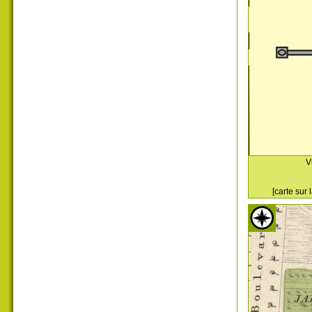
V
[carte sur