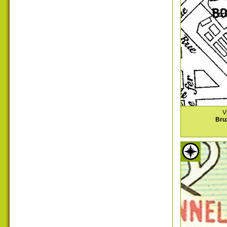
V
Bru