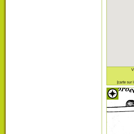
V
[carte sur