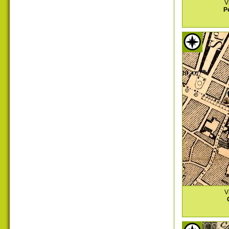
V
P
V