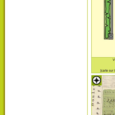
V
[carte sur