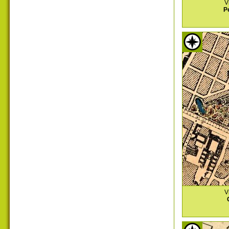
V
P
V