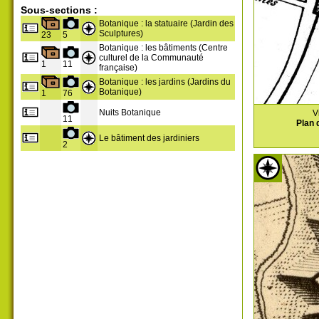
Sous-sections :
Botanique : la statuaire (Jardin des
Sculptures)
23
5
Botanique : les bâtiments (Centre
culturel de la Communauté
1
11
française)
Botanique : les jardins (Jardins du
Botanique)
1
76
Nuits Botanique
V
11
Plan 
Le bâtiment des jardiniers
2