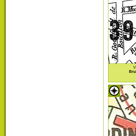
V
Bru