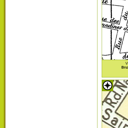
V
Bru