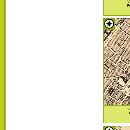
V
P
V