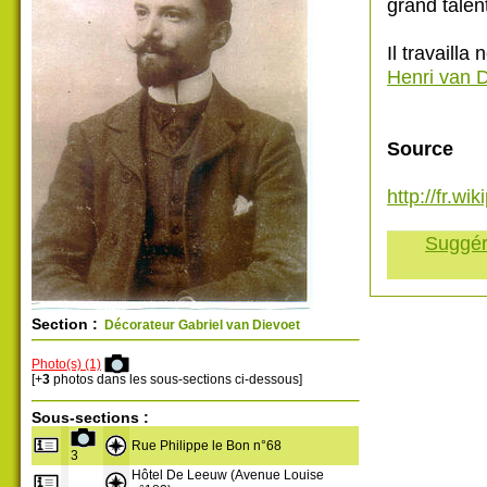
grand talent,
Il travailla
Henri van 
Source
http://fr.w
Suggére
Section :
Décorateur Gabriel van Dievoet
Photo(s) (1)
[+
3
photos dans les sous-sections ci-dessous]
Sous-sections :
Rue Philippe le Bon n°68
3
Hôtel De Leeuw (Avenue Louise