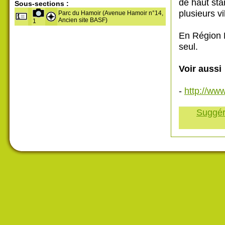
de haut st
Sous-sections :
plusieurs vi
Parc du Hamoir (Avenue Hamoir n°14,
Ancien site BASF)
1
En Région B
seul.
Voir aussi
-
http://www
Suggére