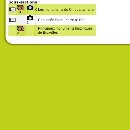
Sous-sections :
X
Les monuments du Cinquantenaire
10
1
Chaussée Saint-Pierre n°193
1
Principaux monuments historiques
de Bruxelles
2