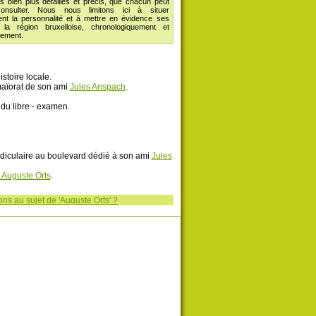
es bien plus détaillés et précis, que chacun peut
onsulter. Nous nous limitons ici à situer
t la personnalité et à mettre en évidence ses
 la région bruxelloise, chronologiquement et
ement.
istoire locale.
 maïorat de son ami
Jules Anspach
.
é du libre - examen.
endiculaire au boulevard dédié à son ami
Jules
Auguste Orts
.
ns au sujet de 'Auguste Orts' ?