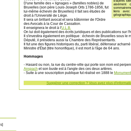
d'autres sit
D'une famille des « lignages » (familles nobles) de
aisément c
Bruxelles (son père Louis-Joseph Orts 1786-1856, fut
sommairemen
lui-même échevin de Bruxelles) il fait ses études de
liens avec
géographiqu
droit à l'Université de Liège.
Il sera un brillant avocat et sera bâtonnier de l'Ordre
des Avocats à la Cour de Cassation.
Il enseignera le droit à l'
U.L.B.
On lui doit également des écrits juridiques et des publications sur l'h
Il s'investira également en politique : échevin de Bruxelles sous le
Député, il présidera aussi la Chambre des Représentants.
Il fut une des figures historiques du, parti libéral, défenseur acharn
Ministre d'État (titre honorifique), il est mort à l'âge de 64 ans.
Hommages
- Hasard ou non, la rue du centre-ville qui porte son nom est perp
Anspach
et son buste est à l'angle des ces deux artères.
- Suite à une souscription publique fut réalisé en 1888 le
Monument 
Suggérer une correction ? Vous avez plus d'informatio
s]