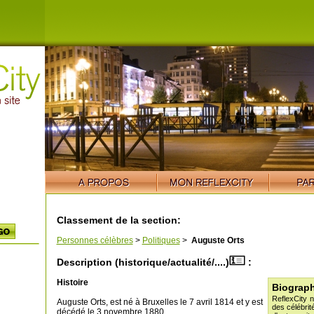
Classement de la section:
Personnes célèbres
>
Politiques
>
Auguste Orts
Description (historique/actualité/....)
:
Histoire
Biograph
ReflexCity 
Auguste Orts, est né à Bruxelles le 7 avril 1814 et y est
des célébrit
décédé le 3 novembre 1880,