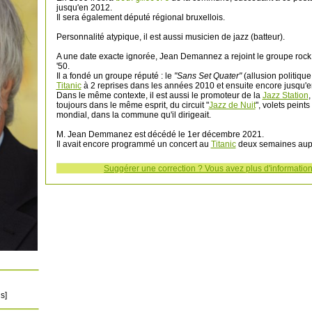
jusqu'en 2012.
Il sera également député régional bruxellois.
Personnalité atypique, il est aussi musicien de jazz (batteur).
A une date exacte ignorée, Jean Demannez a rejoint le groupe roc
'50.
Il a fondé un groupe réputé : le
"Sans Set Quater"
(allusion politique
Titanic
à 2 reprises dans les années 2010 et ensuite encore jusqu'
Dans le même contexte, il est aussi le promoteur de la
Jazz Station
,
toujours dans le même esprit, du circuit "
Jazz de Nuit
", volets peint
mondial, dans la commune qu'il dirigeait.
M. Jean Demmanez est décédé le 1er décembre 2021.
Il avait encore programmé un concert au
Titanic
deux semaines aup
Suggérer une correction ? Vous avez plus d'informatio
s]