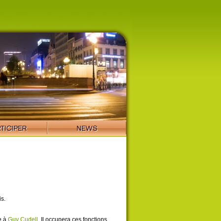
s.
e à
Guy Cudell
. Il occupera ces fonctions