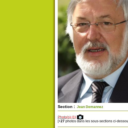
Section :
Jean Demannez
Photo(s) (1)
[+
27
photos dans les sous-sections ci-dessou