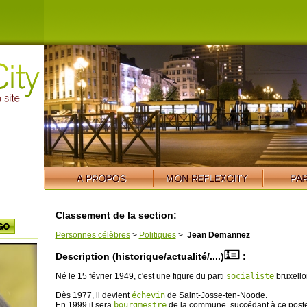
Classement de la section:
Personnes célèbres
>
Politiques
>
Jean Demannez
Description (historique/actualité/....)
:
Né le 15 février 1949, c'est une figure du parti
socialiste
bruxelloi
Dès 1977, il devient
échevin
de Saint-Josse-ten-Noode.
En 1999 il sera
bourgmestre
de la commune, succédant à ce post