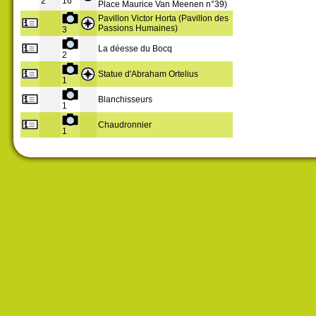
2
16
Place Maurice Van Meenen n°39)
Pavillon Victor Horta (Pavillon des
Passions Humaines)
3
La déesse du Bocq
2
Statue d'Abraham Ortelius
1
Blanchisseurs
1
Chaudronnier
1