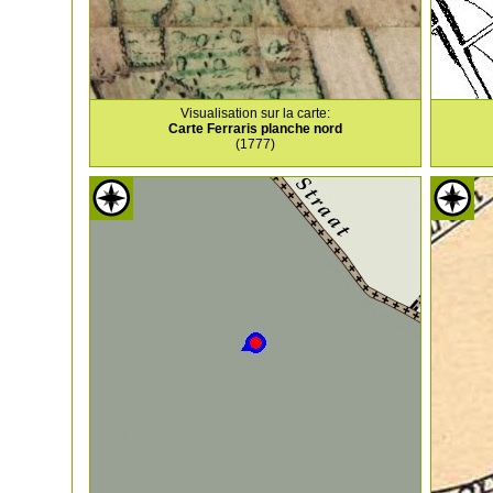
Visualisation sur la carte:
Carte Ferraris planche nord
(1777)