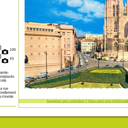
109
43
ainte-
 remplacés
 été
la rue
 nettement
 n'existe
Suggérer une correction ? Vous avez plus d'informati