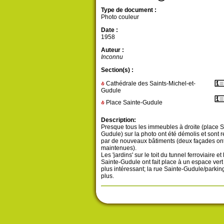
Type de document :
Photo couleur
Date :
1958
Auteur :
Inconnu
Section(s) :
Cathédrale des Saints-Michel-et-
Gudule
Place Sainte-Gudule
Description:
Presque tous les immeubles à droite (place S
Gudule) sur la photo ont été démolis et sont
par de nouveaux bâtiments (deux façades ont
maintenues).
Les 'jardins' sur le toit du tunnel ferroviaire et 
Sainte-Gudule ont fait place à un espace vert
plus intéressant; la rue Sainte-Gudule/parking
plus.