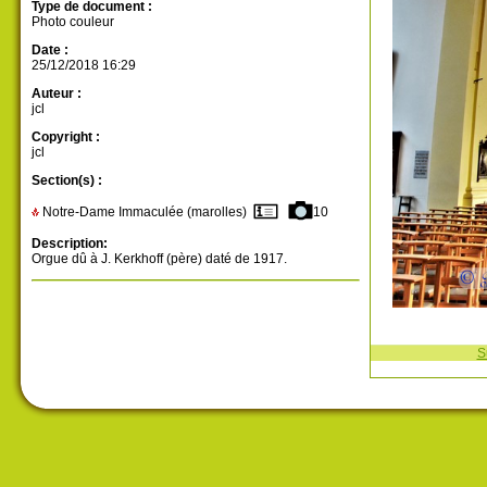
Type de document :
Photo couleur
Date :
25/12/2018 16:29
Auteur :
jcl
Copyright :
jcl
Section(s) :
Notre-Dame Immaculée (marolles)
10
Description:
Orgue dû à J. Kerkhoff (père) daté de 1917.
S