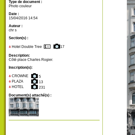
Type de document :
Photo couleur
Date :
15/04/2016 14:54
Auteur :
chr s
Section(s) :
Hotel Double Tree
17
Description:
Côté place Charles Rogier.
Inscription(s):
CROWNE
5
PLAZA
13
HOTEL
231
Document(s) attaché(s) :