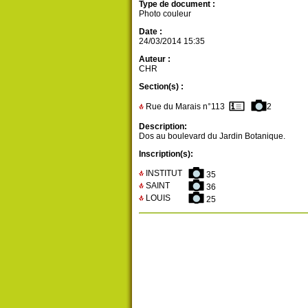
Type de document :
Photo couleur
Date :
24/03/2014 15:35
Auteur :
CHR
Section(s) :
Rue du Marais n°113
2
Description:
Dos au boulevard du Jardin Botanique.
Inscription(s):
INSTITUT
35
SAINT
36
LOUIS
25