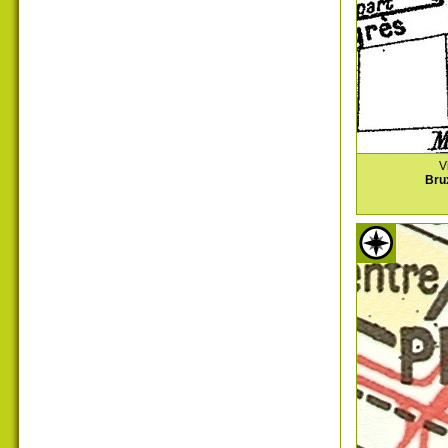
V
Bru