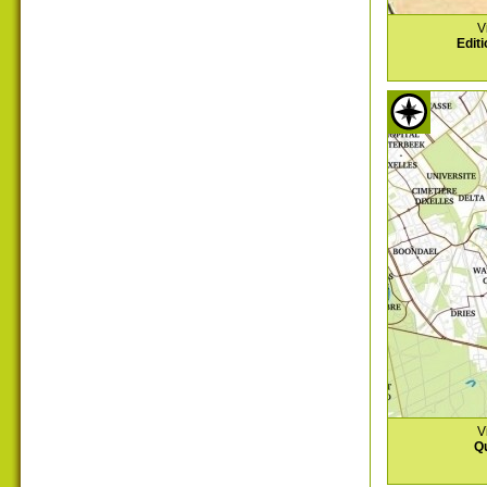
V
Editi
V
Qu