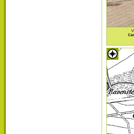
V
Car