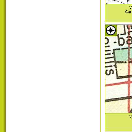
V
Car
V