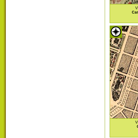
V
Car
V