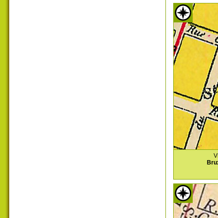
V
Bru