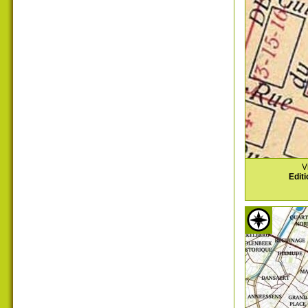
V
Editi