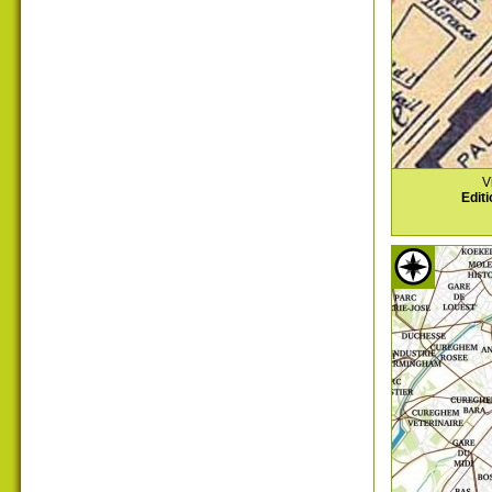
V
Editi