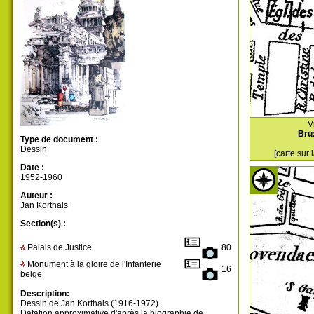
V
Bru
Type de document :
Dessin
[carte sur
Date :
1952-1960
Auteur :
Jan Korthals
Section(s) :
Palais de Justice
80
Monument à la gloire de l'Infanterie
16
belge
Description:
Dessin de Jan Korthals (1916-1972).
Datation approximative d'après la biographie de