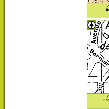
V
Br
V
Bru