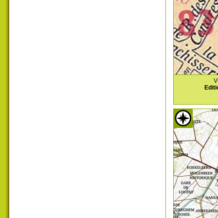
V
Editi