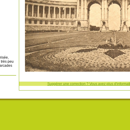
risée,
 très peu
 arcades
Suggérer une correction ? Vous avez plus d'informati